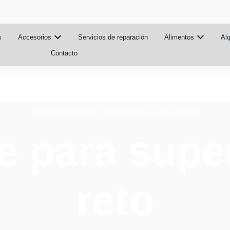
s
Accesorios
Servicios de reparación
Alimentos
Alq
Contacto
Descubre nuestra colección para cada ciclista
e para supe
reto