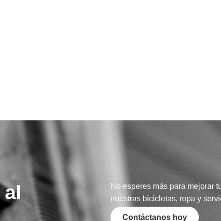
 al
No esperes más para mejorar t
nuestras bicicletas, ropa y serv
Contáctanos hoy