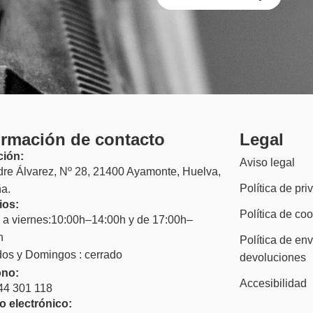
ormación de contacto
Legal
ción:
Aviso legal
dre Álvarez, Nº 28, 21400 Ayamonte, Huelva,
Política de pri
a.
ios:
Política de co
 a viernes:10:00h–14:00h y de 17:00h–
h
Política de env
os y Domingos : cerrado
devoluciones
ono:
Accesibilidad
44 301 118
o electrónico: