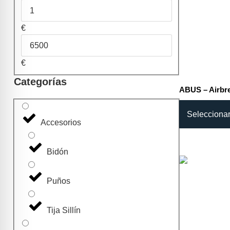
€
€
Categorías
ABUS – Airbr
Selecciona
Accesorios
Bidón
Puños
Tija Sillín