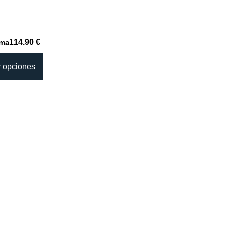
114.90 €
rma
r opciones