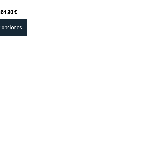
64.90 €
l
r opciones