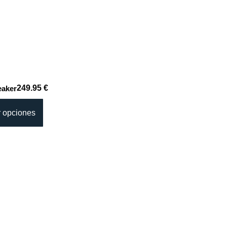
249.95 €
eaker
r opciones