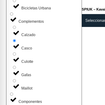
Bicicletas Urbana
SPIUK – Kava
Selecciona
Complementos
Calzado
Casco
Culotte
Gafas
Maillot
Componentes