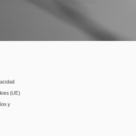
vacidad
okies (UE)
íos y