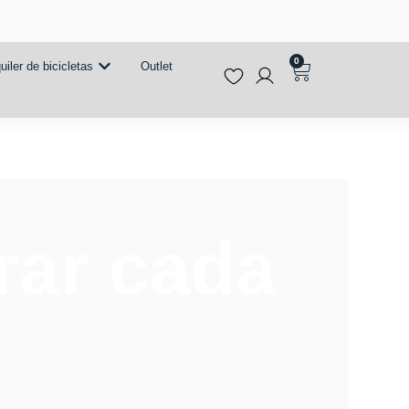
0
uiler de bicicletas
Outlet
rar cada