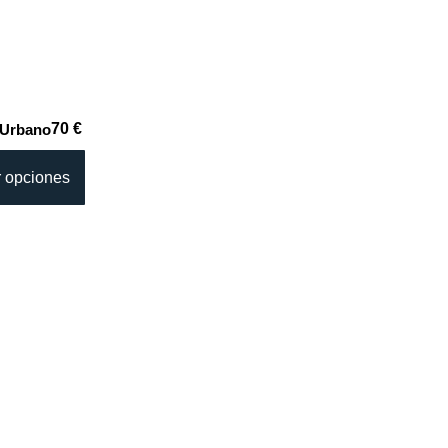
70 €
 Urbano
r opciones